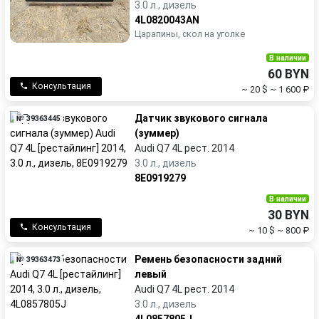
3.0 л., дизель
4L0820043AN
Царапины, скол на уголке
В наличии
60 BYN
Консультация
~ 20 $
~ 1 600 ₽
Датчик звукового сигнала
№ 39363445
(зуммер)
Audi Q7 4L рест. 2014
3.0 л., дизель
8E0919279
В наличии
30 BYN
Консультация
~ 10 $
~ 800 ₽
Ремень безопасности задний
№ 39363473
левый
Audi Q7 4L рест. 2014
3.0 л., дизель
4L0857805J