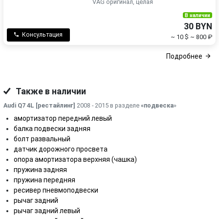
VAG оригинал, целая
В наличии
30 BYN
Консультация
~ 10 $
~ 800 ₽
Подробнее
Также в наличии
Audi Q7 4L [рестайлинг]
2008 - 2015 в разделе
«подвеска
»
амортизатор передний левый
балка подвески задняя
болт развальный
датчик дорожного просвета
опора амортизатора верхняя (чашка)
пружина задняя
пружина передняя
ресивер пневмоподвески
рычаг задний
рычаг задний левый