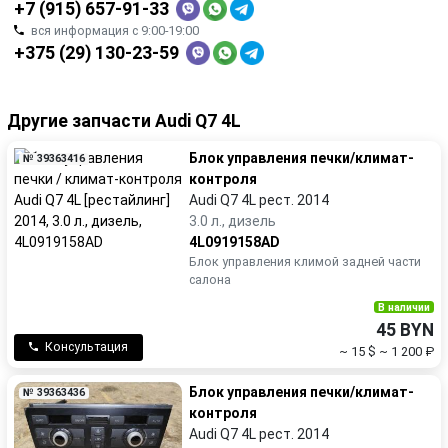
+7 (915) 657-91-33
вся информация с 9:00-19:00
+375 (29) 130-23-59
Другие запчасти Audi Q7 4L
Блок управления печки/климат-
№ 39363416
контроля
Audi Q7 4L рест. 2014
3.0 л., дизель
4L0919158AD
Блок управления климой задней части
салона
В наличии
45 BYN
Консультация
~ 15 $
~ 1 200 ₽
Блок управления печки/климат-
№ 39363436
контроля
Audi Q7 4L рест. 2014