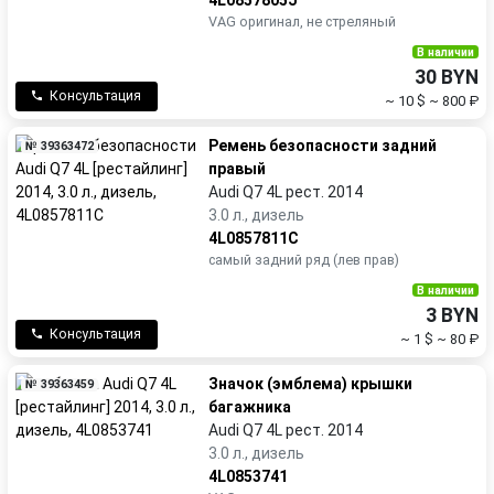
VAG оригинал, не стреляный
В наличии
30 BYN
Консультация
~ 10 $
~ 800 ₽
Ремень безопасности задний
№ 39363472
правый
Audi Q7 4L рест. 2014
3.0 л., дизель
4L0857811C
самый задний ряд (лев прав)
В наличии
3 BYN
Консультация
~ 1 $
~ 80 ₽
Значок (эмблема) крышки
№ 39363459
багажника
Audi Q7 4L рест. 2014
3.0 л., дизель
4L0853741