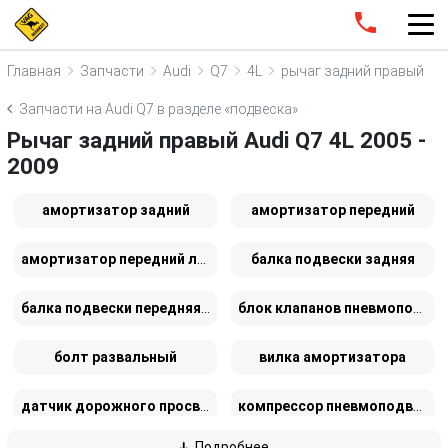
Главная
Запчасти
Audi
Q7
4L
рычаг задний правый
Запчасти на Audi Q7 в разделе «подвеска»
Рычаг задний правый Audi Q7 4L 2005 -
2009
амортизатор задний
амортизатор передний
амортизатор передний левый
балка подвески задняя
балка подвески передняя (подрамник)
блок клапанов пневмоподвески
болт развальный
вилка амортизатора
датчик дорожного просвета
компрессор пневмоподвески
Подробнее