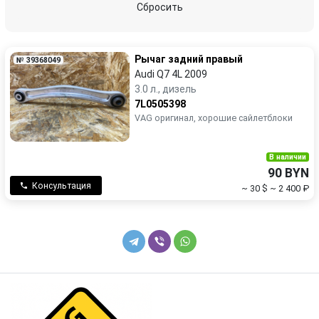
стойка стабилизатора
ступица задняя
Сбросить
Рычаг задний правый
№ 39368049
Audi Q7 4L 2009
3.0 л., дизель
7L0505398
VAG оригинал, хорошие сайлетблоки
В наличии
90 BYN
Консультация
~ 30 $
~ 2 400 ₽