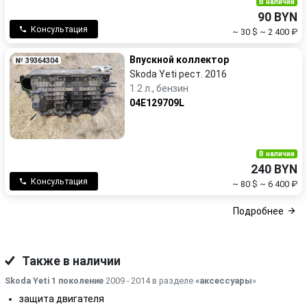
В наличии
90 BYN
Консультация
~ 30 $
~ 2 400 ₽
Впускной коллектор
№ 39364304
Skoda Yeti рест. 2016
1.2 л., бензин
04E129709L
В наличии
240 BYN
Консультация
~ 80 $
~ 6 400 ₽
Подробнее
Также в наличии
Skoda Yeti 1 поколение
2009 - 2014 в разделе
«аксессуары
»
защита двигателя