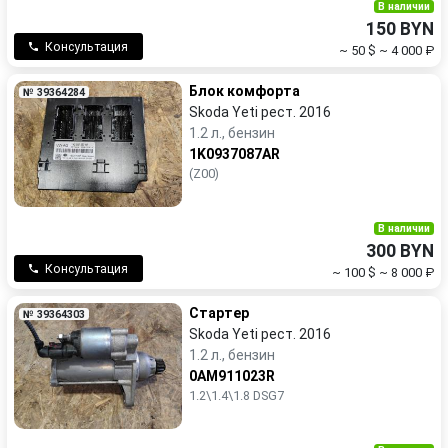
В наличии
150 BYN
Консультация
~ 50 $
~ 4 000 ₽
Блок комфорта
№ 39364284
Skoda Yeti рест. 2016
1.2 л., бензин
1K0937087AR
(Z00)
В наличии
300 BYN
Консультация
~ 100 $
~ 8 000 ₽
Стартер
№ 39364303
Skoda Yeti рест. 2016
1.2 л., бензин
0AM911023R
1.2\1.4\1.8 DSG7