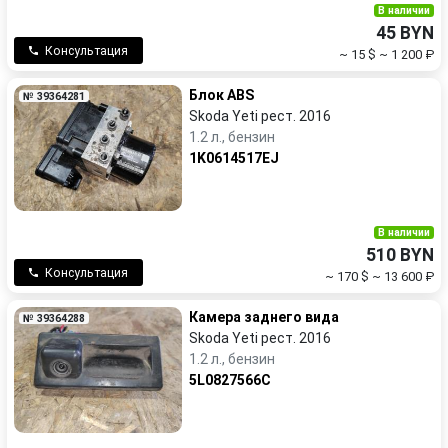
В наличии
45 BYN
Консультация
~ 15 $
~ 1 200 ₽
Блок ABS
№ 39364281
Skoda Yeti рест. 2016
1.2 л., бензин
1K0614517EJ
В наличии
510 BYN
Консультация
~ 170 $
~ 13 600 ₽
Камера заднего вида
№ 39364288
Skoda Yeti рест. 2016
1.2 л., бензин
5L0827566C