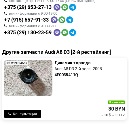
контакт-центр: ПН-ПТ 9:00-17:00 (СБ ВС выходной)
+375 (29) 653-27-13
вся информация с 9:00-19:00
+7 (915) 657-91-33
вся информация с 9:00-19:00
+375 (29) 130-23-59
Другие запчасти Audi A8 D3 [2-й рестайлинг]
Динамик торпедо
№ M19594662
Audi A8 D3 2-й рест. 2008
4E0035411Q
В наличии
30 BYN
Консультация
~ 10 $
~ 800 ₽