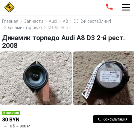
Главная
Запчасти
Audi
A8
D3 [2-й рестайлинг]
динамик торпедо
M19594661
Динамик торпедо Audi A8 D3 2-й рест.
2008
В наличии
30 BYN
Консультация
~ 10 $
~ 800 ₽