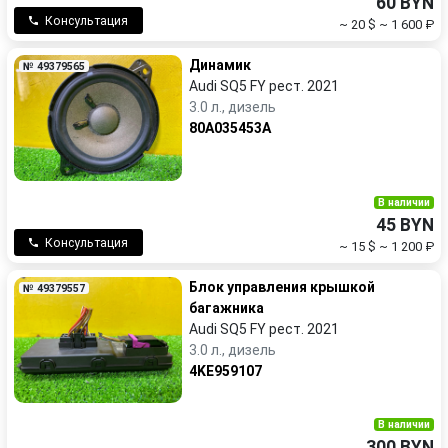
60 BYN
Консультация
~ 20 $
~ 1 600 ₽
Динамик
№ 49379565
Audi SQ5 FY рест. 2021
3.0 л., дизель
80A035453A
В наличии
45 BYN
Консультация
~ 15 $
~ 1 200 ₽
Блок управления крышкой
№ 49379557
багажника
Audi SQ5 FY рест. 2021
3.0 л., дизель
4KE959107
В наличии
300 BYN