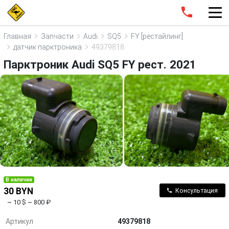
Главная
Запчасти
Audi
SQ5
FY [рестайлинг]
датчик парктроника
49379818
Парктроник Audi SQ5 FY рест. 2021
В наличии
30 BYN
Консультация
~ 10 $
~ 800 ₽
Артикул
49379818