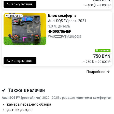
Консультация
~ 100 $
~ 8 000 ₽
Блок комфорта
№ 49379567
Audi SQ5 FY рест. 2021
3.0 л., дизель
4N0907064EP
WAUZZZFY3M2060683
В наличии
750 BYN
Консультация
~ 250 $
~ 20 000 ₽
Подробнее
Также в наличии
Audi SQ5 FY [рестайлинг]
2020 - 2025 в разделе
«системы комфорта
»
камера переднего обзора
датчик дождя