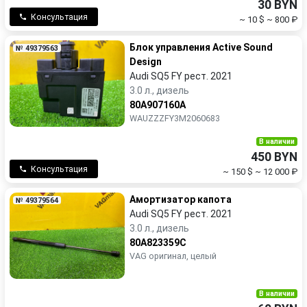
30 BYN
Консультация
~ 10 $
~ 800 ₽
Блок управления Active Sound
№ 49379563
Design
Audi SQ5 FY рест. 2021
3.0 л., дизель
80A907160A
WAUZZZFY3M2060683
В наличии
450 BYN
Консультация
~ 150 $
~ 12 000 ₽
Амортизатор капота
№ 49379564
Audi SQ5 FY рест. 2021
3.0 л., дизель
80A823359C
VAG оригинал, целый
В наличии