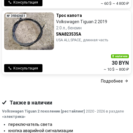
Консультация
~ 60 $
~ 4 800 ₽
Трос капота
№ 39363651
Volkswagen Tiguan 2 2019
2.0 л., бензин
5NA823535A
USA ALLSPACE, длинная часть
В наличии
30 BYN
Консультация
~ 10 $
~ 800 ₽
Подробнее
Также в наличии
Volkswagen Tiguan 2 поколение [рестайлинг]
2020 - 2026 в разделе
«электрика
»
переключатель света
кнопка аварийной сигнализации