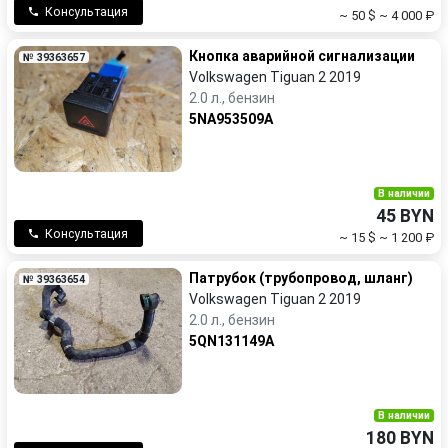
Консультация
~ 50 $
~ 4 000 ₽
Кнопка аварийной сигнализации
№ 39363657
Volkswagen Tiguan 2 2019
2.0 л., бензин
5NA953509A
В наличии
45 BYN
Консультация
~ 15 $
~ 1 200 ₽
Патрубок (трубопровод, шланг)
№ 39363654
Volkswagen Tiguan 2 2019
2.0 л., бензин
5QN131149A
В наличии
180 BYN