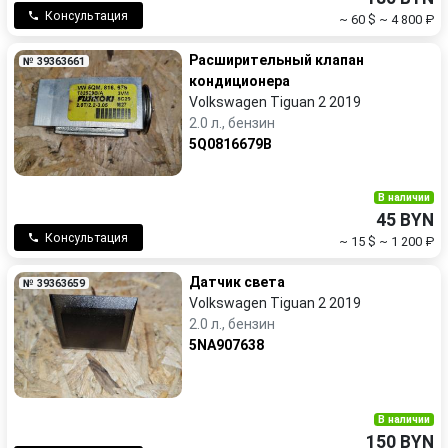
Консультация
~ 60 $
~ 4 800 ₽
Расширительный клапан
№ 39363661
кондиционера
Volkswagen Tiguan 2 2019
2.0 л., бензин
5Q0816679B
В наличии
45 BYN
Консультация
~ 15 $
~ 1 200 ₽
Датчик света
№ 39363659
Volkswagen Tiguan 2 2019
2.0 л., бензин
5NA907638
В наличии
150 BYN