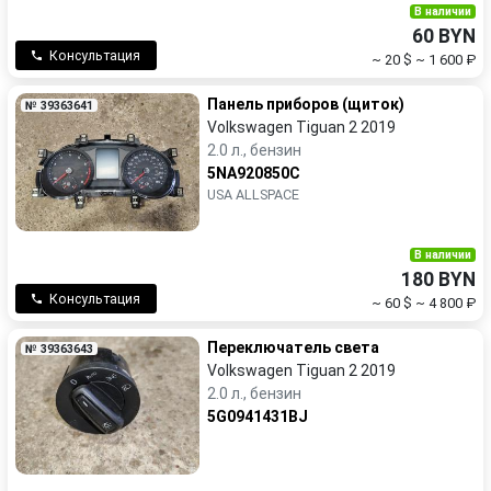
В наличии
60 BYN
Консультация
~ 20 $
~ 1 600 ₽
Панель приборов (щиток)
№ 39363641
Volkswagen Tiguan 2 2019
2.0 л., бензин
5NA920850C
USA ALLSPACE
В наличии
180 BYN
Консультация
~ 60 $
~ 4 800 ₽
Переключатель света
№ 39363643
Volkswagen Tiguan 2 2019
2.0 л., бензин
5G0941431BJ