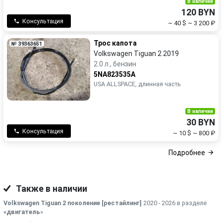
В наличии
120 BYN
Консультация
~ 40 $
~ 3 200 ₽
Трос капота
№ 39363651
Volkswagen Tiguan 2 2019
2.0 л., бензин
5NA823535A
USA ALLSPACE, длинная часть
В наличии
30 BYN
Консультация
~ 10 $
~ 800 ₽
Подробнее
Также в наличии
Volkswagen Tiguan 2 поколение [рестайлинг]
2020 - 2026 в разделе
«двигатель
»