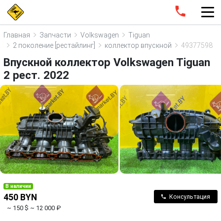
Главная
Запчасти
Volkswagen
Tiguan
2 поколение [рестайлинг]
коллектор впускной
49377598
Впускной коллектор Volkswagen Tiguan
2 рест. 2022
В наличии
450 BYN
Консультация
~ 150 $
~ 12 000 ₽