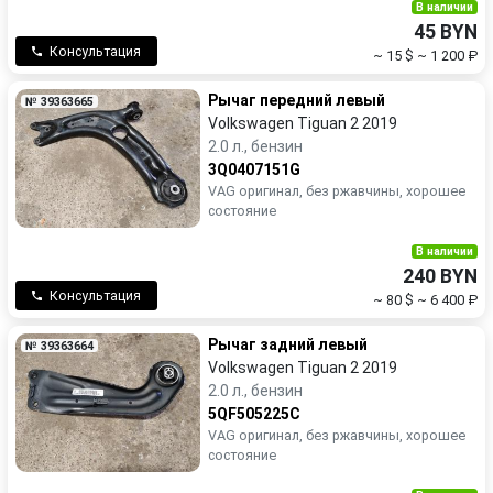
В наличии
45 BYN
Консультация
~ 15 $
~ 1 200 ₽
Рычаг передний левый
№ 39363665
Volkswagen Tiguan 2 2019
2.0 л., бензин
3Q0407151G
VAG оригинал, без ржавчины, хорошее
состояние
В наличии
240 BYN
Консультация
~ 80 $
~ 6 400 ₽
Рычаг задний левый
№ 39363664
Volkswagen Tiguan 2 2019
2.0 л., бензин
5QF505225C
VAG оригинал, без ржавчины, хорошее
состояние