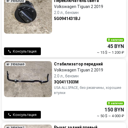
Переключатель света
№ 39363643
Volkswagen Tiguan 2 2019
2.0 л., бензин
5G0941431BJ
В наличии
45 BYN
Консультация
~ 15 $
~ 1 200 ₽
Стабилизатор передний
№ 39363669
Volkswagen Tiguan 2 2019
2.0 л., бензин
3Q0411303M
USA ALLSPACE, без ржавчины, хорошие
втулки
В наличии
150 BYN
Консультация
~ 50 $
~ 4 000 ₽
Рычаг задний правый
№ 39363667