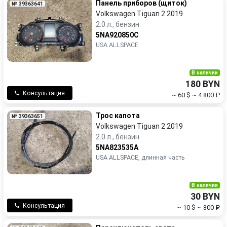
Панель приборов (щиток)
№ 39363641
Volkswagen Tiguan 2 2019
2.0 л., бензин
5NA920850C
USA ALLSPACE
В наличии
180 BYN
Консультация
~ 60 $
~ 4 800 ₽
Трос капота
№ 39363651
Volkswagen Tiguan 2 2019
2.0 л., бензин
5NA823535A
USA ALLSPACE, длинная часть
В наличии
30 BYN
Консультация
~ 10 $
~ 800 ₽