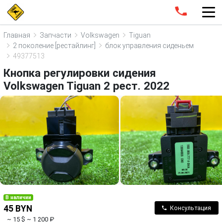
Главная
Запчасти
Volkswagen
Tiguan
2 поколение [рестайлинг]
блок управления сиденьем
49377513
Кнопка регулировки сидения
Volkswagen Tiguan 2 рест. 2022
В наличии
45 BYN
Консультация
~ 15 $
~ 1 200 ₽