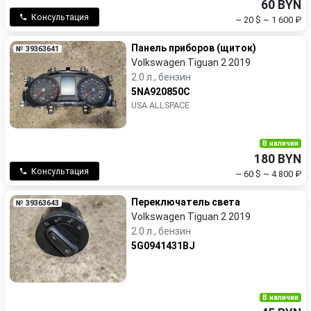
60 BYN
Консультация
~ 20 $
~ 1 600 ₽
Панель приборов (щиток)
№ 39363641
Volkswagen Tiguan 2 2019
2.0 л., бензин
5NA920850C
USA ALLSPACE
В наличии
180 BYN
Консультация
~ 60 $
~ 4 800 ₽
Переключатель света
№ 39363643
Volkswagen Tiguan 2 2019
2.0 л., бензин
5G0941431BJ
В наличии