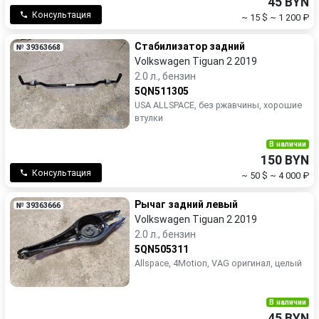
45 BYN
Консультация
~ 15 $
~ 1 200 ₽
Стабилизатор задний
№ 39363668
Volkswagen Tiguan 2 2019
2.0 л., бензин
5QN511305
USA ALLSPACE, без ржавчины, хорошие
втулки
В наличии
150 BYN
Консультация
~ 50 $
~ 4 000 ₽
Рычаг задний левый
№ 39363666
Volkswagen Tiguan 2 2019
2.0 л., бензин
5QN505311
Allspace, 4Motion, VAG оригинал, целый
В наличии
45 BYN