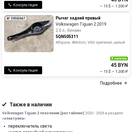
Консультация
~ 15 $
~ 1 200 ₽
Рычаг задний правый
№ 39363667
Volkswagen Tiguan 2 2019
2.0 л., бензин
5QN505311
Allspace, 4Motion, VAG оригинал, целый
В наличии
45 BYN
Консультация
~ 15 $
~ 1 200 ₽
Подробнее
Также в наличии
Volkswagen Tiguan 2 поколение [рестайлинг]
2020 - 2026 в разделе
«электрика
»
переключатель света