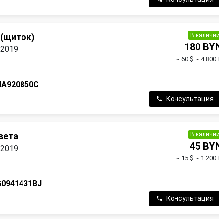
В наличи
 (щиток)
180 BY
 2019
~ 60 $
~ 4 800 
NA920850C
Консультация
В наличи
вета
45 BY
 2019
~ 15 $
~ 1 200 
G0941431BJ
Консультация