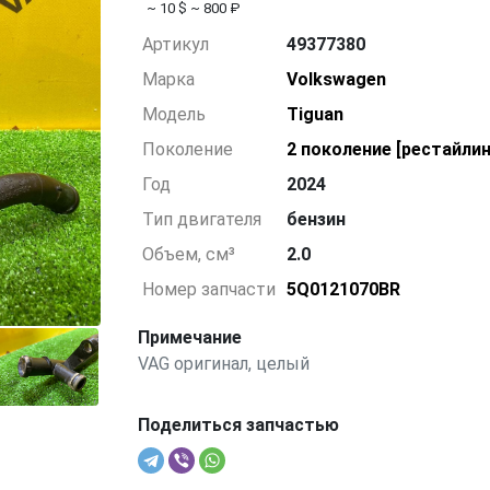
~ 10 $
~ 800 ₽
Артикул
49377380
Марка
Volkswagen
Модель
Tiguan
Поколение
2 поколение [рестайлин
Год
2024
Тип двигателя
бензин
Объем, см³
2.0
Номер запчасти
5Q0121070BR
Примечание
VAG оригинал, целый
Поделиться запчастью