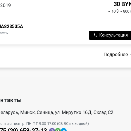
30 BY
 2019
~ 10 $
~ 800 
NA823535A
часть
Консультация
Подробнее
онтакты
еларусь, Минск, Сеница, ул. Мирутко 16Д, Склад С2
контакт-центр: ПН-ПТ 9:00-17:00 (СБ ВС выходной)
75 (29) 653-27-13