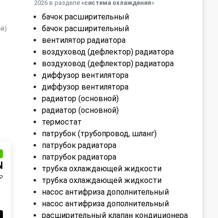
2026 в разделе
«система охлаждения
»
бачок расширительный
бачок расширительный
ой)
вентилятор радиатора
воздуховод (дефлектор) радиатора
воздуховод (дефлектор) радиатора
диффузор вентилятора
диффузор вентилятора
радиатор (основной)
радиатор (основной)
термостат
патрубок (трубопровод, шланг)
патрубок радиатора
и
патрубок радиатора
N
трубка охлаждающей жидкости
₽
трубка охлаждающей жидкости
насос антифриза дополнительный
насос антифриза дополнительный
расширительный клапан кондиционера