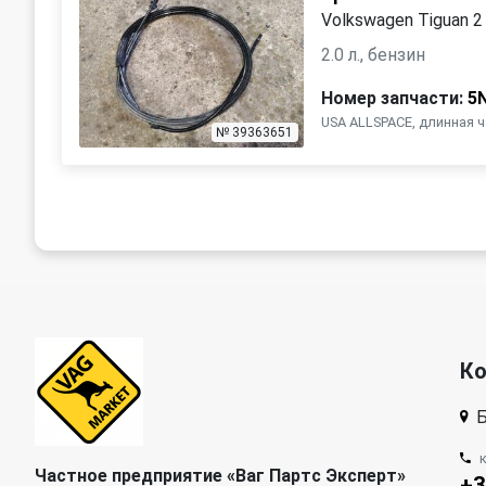
Volkswagen Tiguan 2
2.0 л., бензин
Номер запчасти:
5
USA ALLSPACE, длинная 
№ 39363651
К
Б
Частное предприятие «Ваг Партс Эксперт»
+3