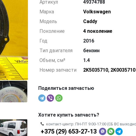
Артикул
49374788
Марка
Volkswagen
Модель
Caddy
Поколение
4 поколение
Год
2016
Тип двигателя
бензин
Объем, см³
1.4
Номер запчасти
2K5035710
,
2K0035710
Поделиться запчастью
Хотите купить запчасть?
контакт-центр: ПН-ПТ 9:00-17:00 (СБ ВС выходн
+375 (29) 653-27-13