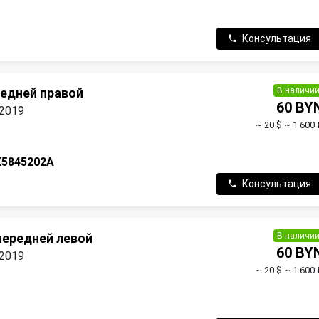
Консультация
В наличи
редней правой
60 BY
 2019
~ 20 $
~ 1 600 
K5845202A
Консультация
В наличи
передней левой
60 BY
 2019
~ 20 $
~ 1 600 