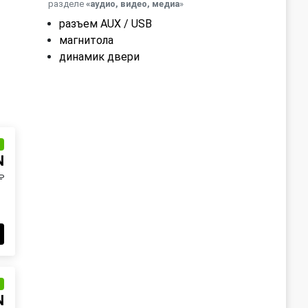
разделе
«аудио, видео, медиа
»
разъем AUX / USB
магнитола
динамик двери
и
N
₽
и
N