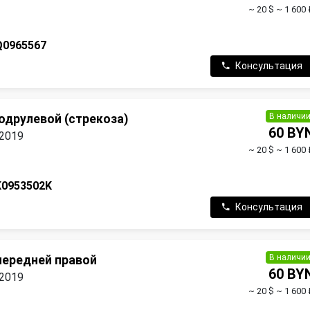
~ 20 $
~ 1 600 
Q0965567
Консультация
В наличи
одрулевой (стрекоза)
60 BY
 2019
~ 20 $
~ 1 600 
K0953502K
Консультация
В наличи
передней правой
60 BY
 2019
~ 20 $
~ 1 600 