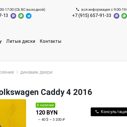
00-17:00 (СБ ВС выходной)
вся информация с 9:00-19:
7-13
+7 (915) 657-91-33
у
Литые диски
Контакты
оление
динамик двери
lkswagen Caddy 4 2016
В наличии
120 BYN
Консультаци
~ 40 $
~ 3 200 ₽