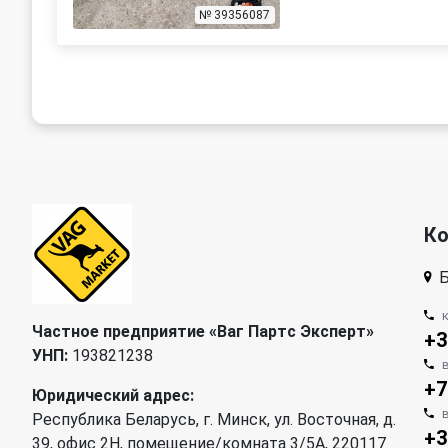
№ 39356087
К
Б
Частное предприятие «Ваг Партс Эксперт»
+3
УНП:
193821238
+7
Юридический адрес:
Республика Беларусь, г. Минск, ул. Восточная, д.
+3
39, офис 2Н, помещение/комната 3/5А, 220117