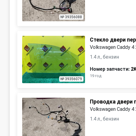
№ 39356088
Стекло двери пе
Volkswagen Caddy 4
1.4 л., бензин
Номер запчасти:
2
19 год
№ 39356079
Проводка двери 
Volkswagen Caddy 4
1.4 л., бензин