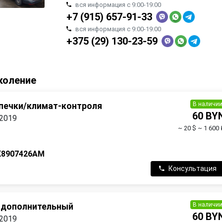
вся информация с 9:00-19:00
+7 (915) 657-91-33
вся информация с 9:00-19:00
+375 (29) 130-23-59
коление
В наличи
 печки/климат-контроля
60 BY
 2019
~ 20 $
~ 1 600 
K8907426AM
Консультация
В наличи
 дополнительный
60 BY
 2019