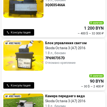
1.8 л., бензин
3Q0035466A
В наличии
1 200 BYN
Консультация
~ 400 $
~ 32 000 ₽
Блок управления светом
№ 49374692
Skoda Octavia 3 (A7) 2016
1.8 л., бензин
7P6907357D
Отломано крепление
В наличии
90 BYN
Консультация
~ 30 $
~ 2 400 ₽
Камера переднего вида
№ 49374680
Skoda Octavia 3 (A7) 2016
1.8 л., бензин