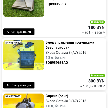
5Q0980653G
В наличии
180 BYN
Консультация
~ 60 $
~ 4 800 ₽
Блок управления подушками
№ 49374682
безопасности
Skoda Octavia 3 (A7) 2016
1.8 л., бензин
3Q0959655AQ
В наличии
300 BYN
Консультация
~ 100 $
~ 8 000 ₽
Сирена (гонг)
№ 49374683
Skoda Octavia 3 (A7) 2016
1.8 л., бензин