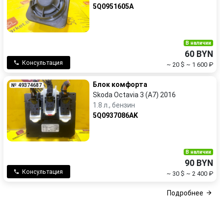
5Q0951605A
В наличии
60 BYN
Консультация
~ 20 $
~ 1 600 ₽
Блок комфорта
№ 49374687
Skoda Octavia 3 (A7) 2016
1.8 л., бензин
5Q0937086AK
В наличии
90 BYN
Консультация
~ 30 $
~ 2 400 ₽
Подробнее