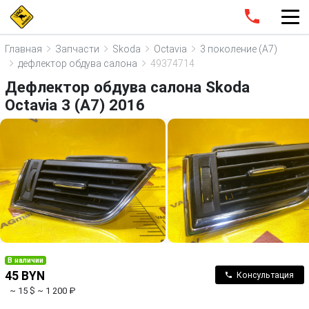
Главная
Запчасти
Skoda
Octavia
3 поколение (A7)
дефлектор обдува салона
49374714
Дефлектор обдува салона Skoda
Octavia 3 (A7) 2016
В наличии
45 BYN
Консультация
~ 15 $
~ 1 200 ₽