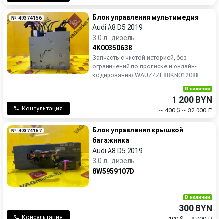
Блок управления мультимедия
№ 49374156
Audi A8 D5 2019
3.0 л., дизель
4K0035063B
Запчасть с чистой историей, без
ограничений по прописке и онлайн-
кодированию WAUZZZF88KN012088
В наличии
1 200 BYN
Консультация
~ 400 $
~ 32 000 ₽
Блок управления крышкой
№ 49374157
багажника
Audi A8 D5 2019
3.0 л., дизель
8W5959107D
В наличии
300 BYN
Консультация
~ 100 $
~ 8 000 ₽