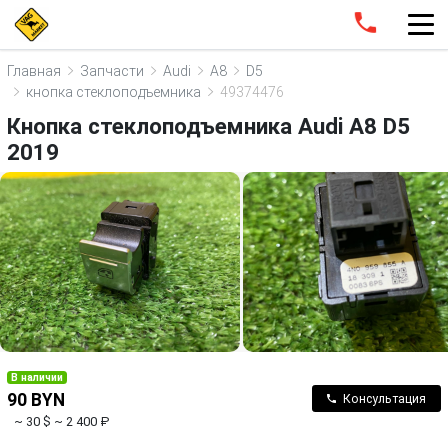
Главная
Запчасти
Audi
A8
D5
кнопка стеклоподъемника
49374476
Кнопка стеклоподъемника Audi A8 D5
2019
В наличии
90 BYN
Консультация
~ 30 $
~ 2 400 ₽