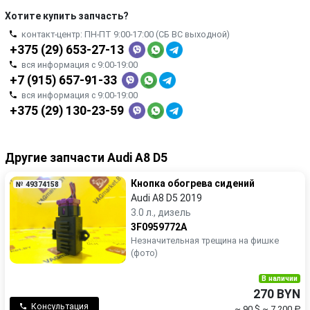
Хотите купить запчасть?
контакт-центр: ПН-ПТ 9:00-17:00 (СБ ВС выходной)
+375 (29) 653-27-13
вся информация с 9:00-19:00
+7 (915) 657-91-33
вся информация с 9:00-19:00
+375 (29) 130-23-59
Другие запчасти Audi A8 D5
Кнопка обогрева сидений
№ 49374158
Audi A8 D5 2019
3.0 л., дизель
3F0959772A
Незначительная трещина на фишке
(фото)
В наличии
270 BYN
Консультация
~ 90 $
~ 7 200 ₽