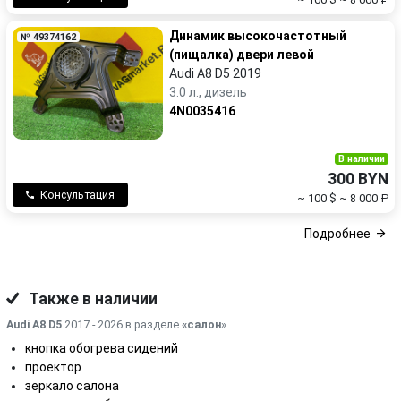
Динамик высокочастотный
№ 49374162
(пищалка) двери левой
Audi A8 D5 2019
3.0 л., дизель
4N0035416
В наличии
300 BYN
Консультация
~ 100 $
~ 8 000 ₽
Подробнее
Также в наличии
Audi A8 D5
2017 - 2026 в разделе
«салон
»
кнопка обогрева сидений
проектор
зеркало салона