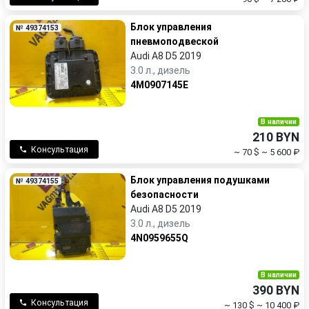
Блок управления
№ 49374153
пневмоподвеской
Audi A8 D5 2019
3.0 л., дизель
4M0907145E
В наличии
210 BYN
Консультация
~ 70 $
~ 5 600 ₽
Блок управления подушками
№ 49374155
безопасности
Audi A8 D5 2019
3.0 л., дизель
4N0959655Q
В наличии
390 BYN
Консультация
~ 130 $
~ 10 400 ₽