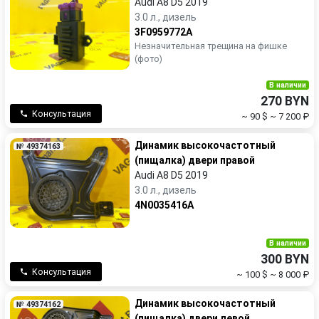
Audi A8 D5 2019
3.0 л., дизель
3F0959772A
Незначительная трещина на фишке
(фото)
В наличии
270 BYN
Консультация
~ 90 $
~ 7 200 ₽
Динамик высокочастотный
№ 49374163
(пищалка) двери правой
Audi A8 D5 2019
3.0 л., дизель
4N0035416A
В наличии
300 BYN
Консультация
~ 100 $
~ 8 000 ₽
Динамик высокочастотный
№ 49374162
(пищалка) двери левой