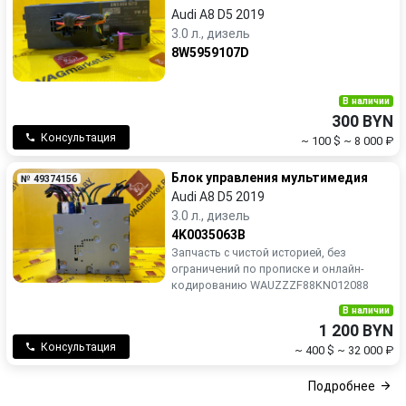
Audi A8 D5 2019
3.0 л., дизель
8W5959107D
В наличии
300 BYN
Консультация
~ 100 $
~ 8 000 ₽
Блок управления мультимедия
№ 49374156
Audi A8 D5 2019
3.0 л., дизель
4K0035063B
Запчасть с чистой историей, без
ограничений по прописке и онлайн-
кодированию WAUZZZF88KN012088
В наличии
1 200 BYN
Консультация
~ 400 $
~ 32 000 ₽
Подробнее