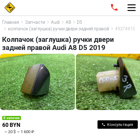
Главная
Запчасти
Audi
A8
D5
колпачок (заглушка) ручки двери задней правой
49374415
Колпачок (заглушка) ручки двери
задней правой Audi A8 D5 2019
В наличии
60 BYN
Консультация
~ 20 $
~ 1 600 ₽