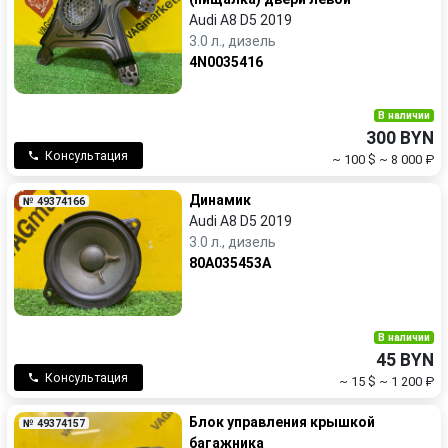
Audi A8 D5 2019
3.0 л., дизель
4N0035416
В наличии
300 BYN
Консультация
~ 100 $
~ 8 000 ₽
Динамик
№ 49374166
Audi A8 D5 2019
3.0 л., дизель
80A035453A
В наличии
45 BYN
Консультация
~ 15 $
~ 1 200 ₽
Блок управления крышкой
№ 49374157
багажника