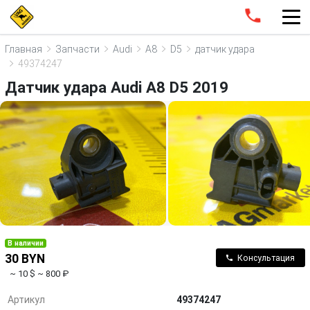
Главная
Запчасти
Audi
A8
D5
датчик удара
49374247
Датчик удара Audi A8 D5 2019
В наличии
30 BYN
Консультация
~ 10 $
~ 800 ₽
Артикул
49374247