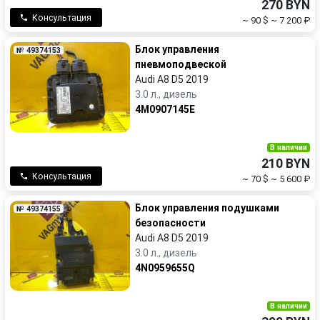
270 BYN
Консультация
~ 90 $
~ 7 200 ₽
Блок управления
№ 49374153
пневмоподвеской
Audi A8 D5 2019
3.0 л., дизель
4M0907145E
В наличии
210 BYN
Консультация
~ 70 $
~ 5 600 ₽
Блок управления подушками
№ 49374155
безопасности
Audi A8 D5 2019
3.0 л., дизель
4N0959655Q
В наличии