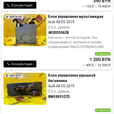
390 BYN
Консультация
~ 130 $
~ 10 400 ₽
Блок управления мультимедия
№ 49374156
Audi A8 D5 2019
3.0 л., дизель
4K0035063B
Запчасть с чистой историей, без
ограничений по прописке и онлайн-
кодированию WAUZZZF88KN012088
В наличии
1 200 BYN
Консультация
~ 400 $
~ 32 000 ₽
Блок управления крышкой
№ 49374157
багажника
Audi A8 D5 2019
3.0 л., дизель
8W5959107D
В наличии