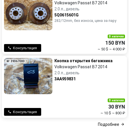
Volkswagen Passat B7 2014
2.0 л., дизель
5Q0615601G
282/12mm, без износа, цена за пару
В наличии
150 BYN
Консультация
~ 50 $
~ 4 000 ₽
Кнопка открытия багажника
№ 39367000
Volkswagen Passat B7 2014
2.0 л., дизель
3AA959831
В наличии
30 BYN
Консультация
~ 10 $
~ 800 ₽
Подробнее