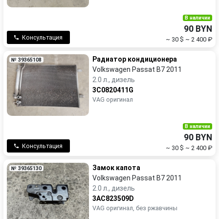
В наличии
90 BYN
Консультация
~ 30 $
~ 2 400 ₽
Радиатор кондиционера
№ 39365108
Volkswagen Passat B7 2011
2.0 л., дизель
3C0820411G
VAG оригинал
В наличии
90 BYN
Консультация
~ 30 $
~ 2 400 ₽
Замок капота
№ 39365130
Volkswagen Passat B7 2011
2.0 л., дизель
3AC823509D
VAG оригинал, без ржавчины