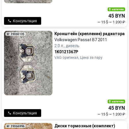
В наличии
45 BYN
Консультация
~ 15 $
~ 1 200 ₽
Кронштейн (крепление) радиатора
№ 39365135
Volkswagen Passat B7 2011
2.0 л., дизель
1K0121367P
VAG оригинал, Цена за пару
В наличии
45 BYN
Консультация
~ 15 $
~ 1 200 ₽
Диски тормозные (комплект)
№ 39366996