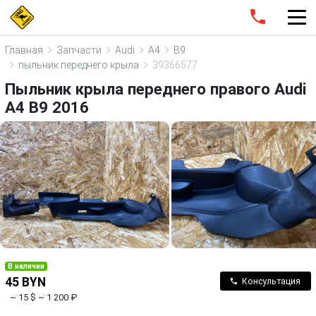
Главная
Запчасти
Audi
A4
B9
пыльник переднего крыла
39366577
Пыльник крыла переднего правого Audi
A4 B9 2016
В наличии
45 BYN
Консультация
~ 15 $
~ 1 200 ₽