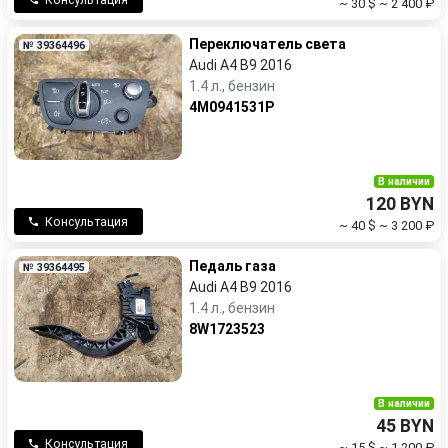
~ 30 $
~ 2 400 ₽
Переключатель света
№ 39364496
Audi A4 B9 2016
1.4 л., бензин
4M0941531P
В наличии
120 BYN
Консультация
~ 40 $
~ 3 200 ₽
Педаль газа
№ 39364495
Audi A4 B9 2016
1.4 л., бензин
8W1723523
В наличии
45 BYN
Консультация
~ 15 $
~ 1 200 ₽