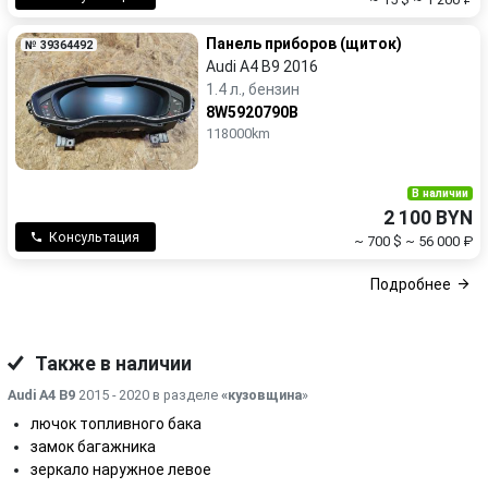
Панель приборов (щиток)
№ 39364492
Audi A4 B9 2016
1.4 л., бензин
8W5920790B
118000km
В наличии
2 100 BYN
Консультация
~ 700 $
~ 56 000 ₽
Подробнее
Также в наличии
Audi A4 B9
2015 - 2020 в разделе
«кузовщина
»
лючок топливного бака
замок багажника
зеркало наружное левое