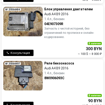
Блок управления двигателем
№ 39364484
Audi A4 B9 2016
1.4 л., бензин
04E907309R
Запчасть с чистой историей, без
ограничений по прописке и онлайн-
кодированию.
В наличии
300 BYN
Консультация
~ 100 $
~ 8 000 ₽
Реле бензонасоса
№ 39364497
Audi A4 B9 2016
1.4 л., бензин
8W0906093C
В наличии
90 BYN
Консультация