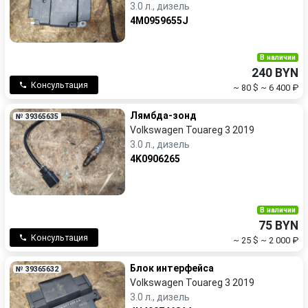
3.0 л., дизель
4M0959655J
В наличии
240 BYN
Консультация
~ 80 $
~ 6 400 ₽
Лямбда-зонд
№ 39365635
Volkswagen Touareg 3 2019
3.0 л., дизель
4K0906265
В наличии
75 BYN
Консультация
~ 25 $
~ 2 000 ₽
Блок интерфейса
№ 39365632
Volkswagen Touareg 3 2019
3.0 л., дизель