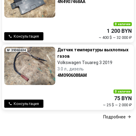
4N4907468AA
В наличии
1 200 BYN
Консультация
~ 400 $
~ 32 000 ₽
Датчик температуры выхлопных
№ 39365634
газов
Volkswagen Touareg 3 2019
3.0 л., дизель
4M0906088AM
В наличии
75 BYN
Консультация
~ 25 $
~ 2 000 ₽
Подробнее