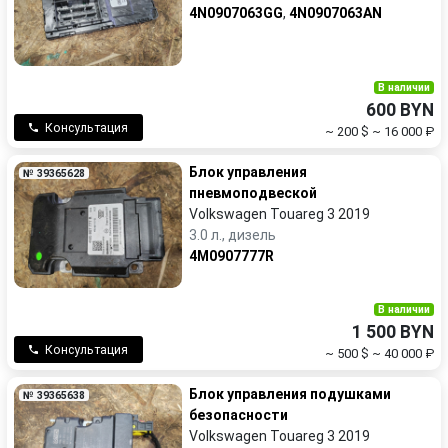
4N0907063GG
,
4N0907063AN
В наличии
600 BYN
Консультация
~ 200 $
~ 16 000 ₽
Блок управления
№ 39365628
пневмоподвеской
Volkswagen Touareg 3 2019
3.0 л., дизель
4M0907777R
В наличии
1 500 BYN
Консультация
~ 500 $
~ 40 000 ₽
Блок управления подушками
№ 39365638
безопасности
Volkswagen Touareg 3 2019