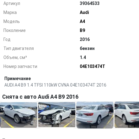
Артикул
39364533
Марка
Audi
Модель
A4
Поколение
B9
Год
2016
Тип двигателя
бензин
Объем, см³
1.4
Номер запчасти
04E103474T
Примечание
AUDI A4 B9 1.4 TFSI 110kW CVNA 04E103474T 2016
Снята с авто Audi A4 B9 2016