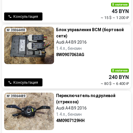
В наличии
45 BYN
Консультация
~ 15 $
~ 1 200 ₽
Блок управления BCM (бортовой
№ 39364493
сети)
Audi A4 B9 2016
1.4 л., бензин
8W0907063AG
В наличии
240 BYN
Консультация
~ 80 $
~ 6 400 ₽
Переключатель подрулевой
№ 39364489
(стрекоза)
Audi A4 B9 2016
1.4 л., бензин
4M0907129HH