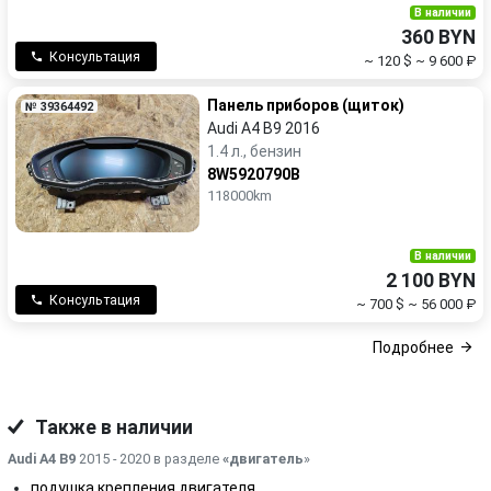
В наличии
360 BYN
Консультация
~ 120 $
~ 9 600 ₽
Панель приборов (щиток)
№ 39364492
Audi A4 B9 2016
1.4 л., бензин
8W5920790B
118000km
В наличии
2 100 BYN
Консультация
~ 700 $
~ 56 000 ₽
Подробнее
Также в наличии
Audi A4 B9
2015 - 2020 в разделе
«двигатель
»
подушка крепления двигателя