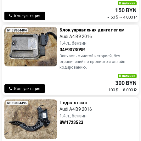
В наличии
150 BYN
Консультация
~ 50 $
~ 4 000 ₽
Блок управления двигателем
№ 39364484
Audi A4 B9 2016
1.4 л., бензин
04E907309R
Запчасть с чистой историей, без
ограничений по прописке и онлайн-
кодированию.
В наличии
300 BYN
Консультация
~ 100 $
~ 8 000 ₽
Педаль газа
№ 39364495
Audi A4 B9 2016
1.4 л., бензин
8W1723523