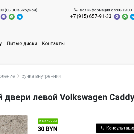
:00 (СБ ВС выходной)
вся информация с 9:00-19:00
+7 (915) 657-91-33
у
Литые диски
Контакты
оление
ручка внутренняя
 двери левой Volkswagen Cadd
В наличии
30 BYN
Консультаци