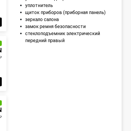
уплотнитель
щиток приборов (приборная панель)
зеркало салона
замок ремня безопасности
стеклоподъемник электрический
передний правый
и
N
₽
и
N
₽