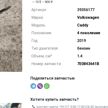
~ 10 $
~ 800 ₽
Артикул
39356177
Марка
Volkswagen
Модель
Caddy
Поколение
4 поколение
Год
2019
Тип двигателя
бензин
Объем, см³
1.4
Номер запчасти
7E0843641B
Поделиться запчастью
Хотите купить запчасть?
контакт-центр: ПН-ПТ 9:00-17:00 (СБ ВС выходн