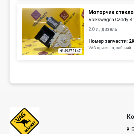
Моторчик стекло
Volkswagen Caddy 4
2.0 л., дизель
Номер запчасти:
2
VAG оригинал, рабочий
№ 49372147
К
Б