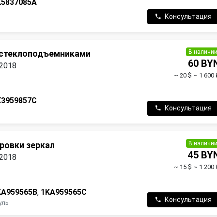
K5837085A
Консультация
В наличи
 стеклоподъемниками
60 BY
 2018
~ 20 $
~ 1 600 
K3959857C
Консультация
В наличи
ровки зеркал
45 BY
 2018
~ 15 $
~ 1 200 
KA959565B
,
1KA959565C
Консультация
уль