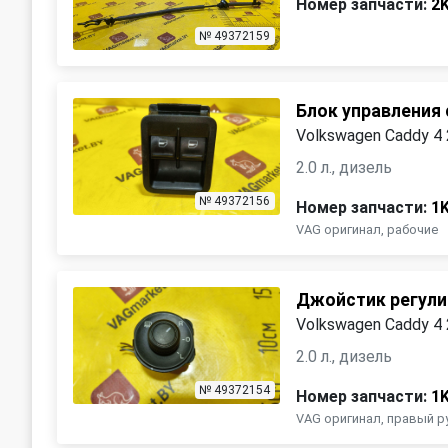
Номер запчасти:
2
№ 49372159
Блок управления
Volkswagen Caddy 4
2.0 л., дизель
№ 49372156
Номер запчасти:
1
VAG оригинал, рабочие
Джойстик регули
Volkswagen Caddy 4
2.0 л., дизель
№ 49372154
Номер запчасти:
1
VAG оригинал, правый р