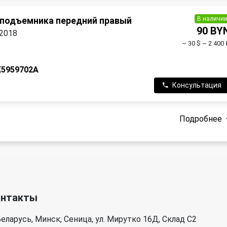
В наличи
подъемника передний правый
90 BY
 2018
~ 30 $
~ 2 400 
K5959702A
Консультация
Подробнее
онтакты
еларусь, Минск, Сеница, ул. Мирутко 16Д, Склад С2