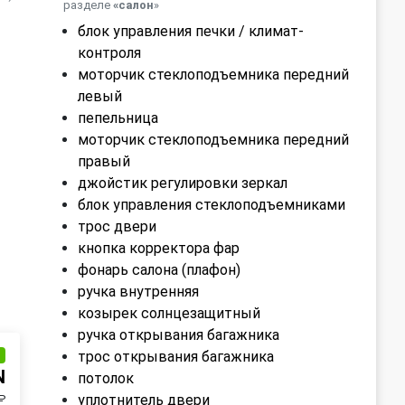
разделе
«салон
»
блок управления печки / климат-
контроля
моторчик стеклоподъемника передний
левый
пепельница
моторчик стеклоподъемника передний
правый
джойстик регулировки зеркал
блок управления стеклоподъемниками
трос двери
кнопка корректора фар
фонарь салона (плафон)
ручка внутренняя
козырек солнцезащитный
ручка открывания багажника
трос открывания багажника
и
N
потолок
уплотнитель двери
₽