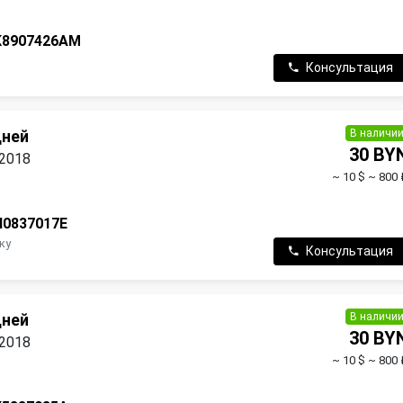
K8907426AM
Консультация
В наличи
дней
30 BY
 2018
~ 10 $
~ 800 
N0837017E
ку
Консультация
В наличи
дней
30 BY
 2018
~ 10 $
~ 800 